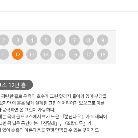
2
3
4
5
6
7
8
9
11
12
13
14
15
16
17
18
스 12번 홀
3의 평탄한 홀로 우측의 호수가 그린 앞까지 들어와 있어 부담을
 있지만 이 홀은 넓게 설계된 그린 에어리어가 있으므로 이를
 공략하면 온 그린이 가능하다.
에는 국내 골프코스에서 보기 드문 『분단나무』가 식재되어
그린 뒤 넓은 공간에는 『진달래』, 『조팝나무』가
 있어 숏홀의 아름다움을 한껏 만끽할 수 있는 곳이기도