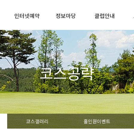
인터넷예약
정보마당
클럽안내
예약안내
공지/이벤트
연혁/대회
예약하기
회원권안내
이용안내
예약확인/변경/취소
자료실
시설안내
코스공략
이용현황
명예의전당
전화번호안내
단체예약
분실물안내
오시는길
요금안내
코스갤러리
홀인원이벤트