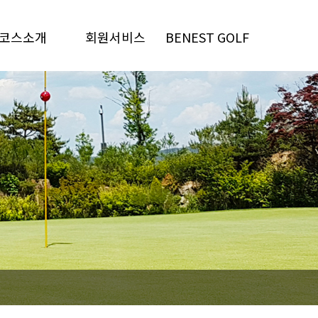
코스소개
회원서비스
BENEST GOLF
코스소개
회원정보관리
안양C.C
코스공략
자주하는질문
동래베네스트G.C
코스갤러리
쿠폰함
가평베네스트G.C
홀인원이벤트
안성베네스트G.C
글렌로스G.C