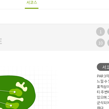
서코스
1
E
10
서코
PAR 
느낄 수
표적삼아
티 주변
있으며 
군식되어
하다.