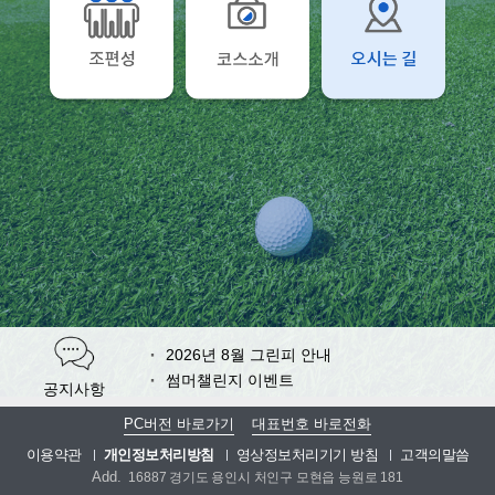
2026년 8월 그린피 안내
썸머챌린지 이벤트
공지사항
여경옥 셰프 추천 여름 보양식 출시
PC버전 바로가기
대표번호 바로전화
(롱기스트 이벤트)천하장타 대회
이용약관
개인정보처리방침
영상정보처리기기 방침
고객의말씀
Add.
16887 경기도 용인시 처인구 모현읍 능원로 181