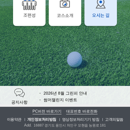
2026년 8월 그린피 안내
썸머챌린지 이벤트
공지사항
여경옥 셰프 추천 여름 보양식 출시
PC버전 바로가기
대표번호 바로전화
(롱기스트 이벤트)천하장타 대회
이용약관
개인정보처리방침
영상정보처리기기 방침
고객의말씀
Add.
16887 경기도 용인시 처인구 모현읍 능원로 181